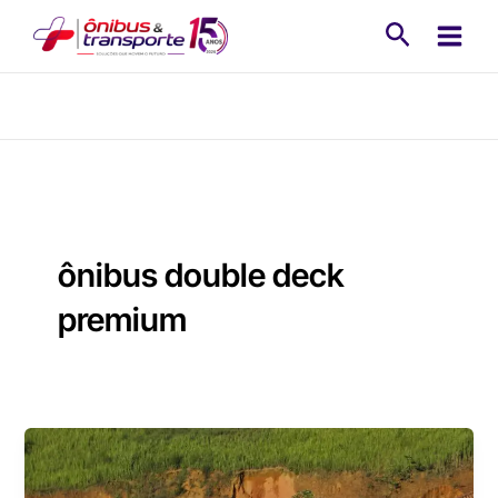
Ir
Pesquisa
para
o
conteúdo
ônibus double deck
premium