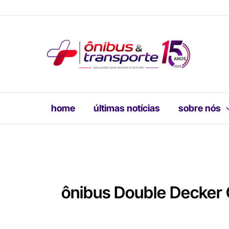
Ir
para
o
conteúdo
home
últimas notícias
sobre nós
ônibus Double Decker 