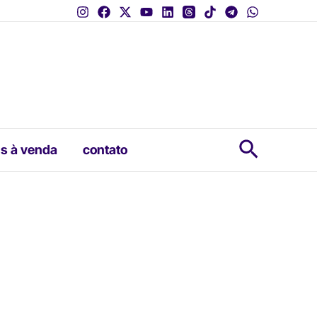
Pesquis
s à venda
contato