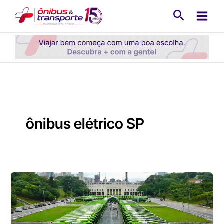
Ir
Pesquisa
para
o
conteúdo
ônibus elétrico SP