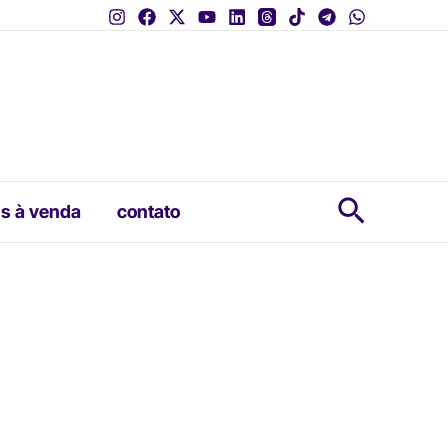
Pesquis
s à venda
contato