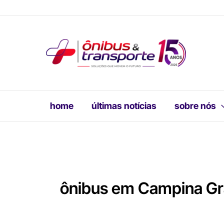
Ir
para
o
conteúdo
home
últimas notícias
sobre nós
ônibus em Campina G