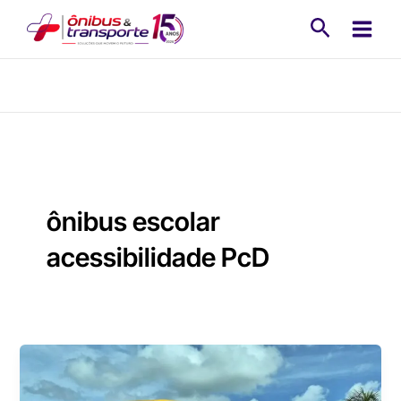
Ir
Pesquisa
para
o
conteúdo
ônibus escolar
acessibilidade PcD