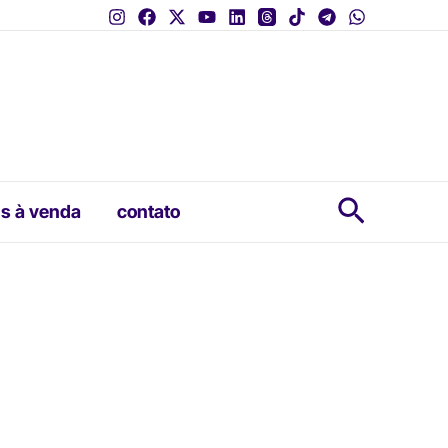
Pesquis
s à venda
contato