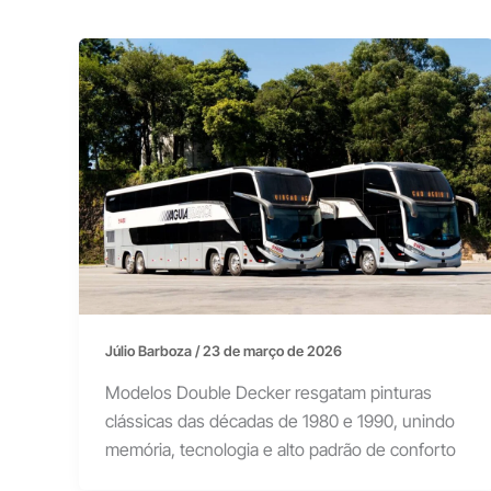
Júlio Barboza
/
23 de março de 2026
Modelos Double Decker resgatam pinturas
clássicas das décadas de 1980 e 1990, unindo
memória, tecnologia e alto padrão de conforto