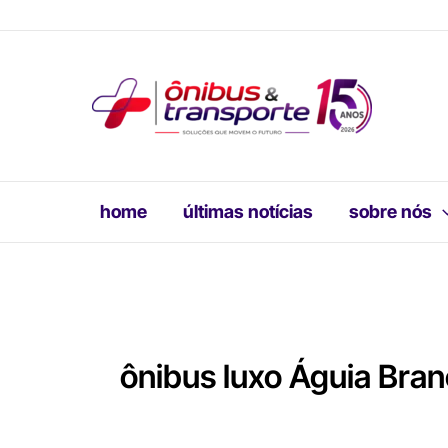
Ir
para
o
conteúdo
home
últimas notícias
sobre nós
ônibus luxo Águia Bra