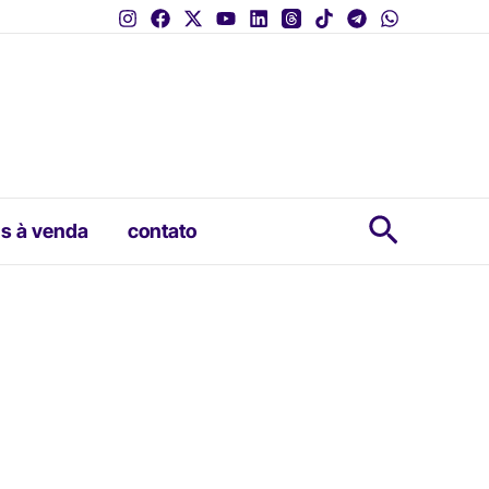
Pesquis
s à venda
contato