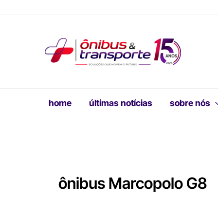
Ir
para
o
conteúdo
home
últimas notícias
sobre nós
ônibus Marcopolo G8