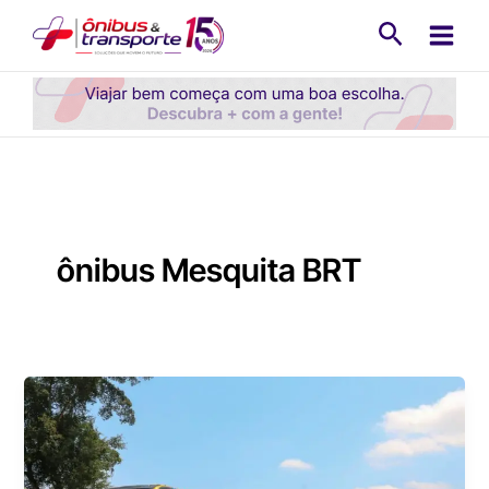
Ir
Pesquisa
para
o
conteúdo
ônibus Mesquita BRT