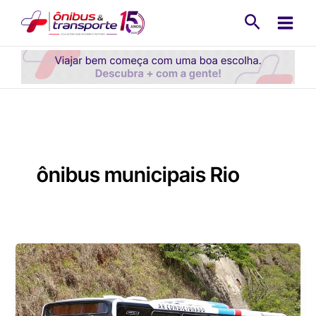
Ir
Pesquisa
para
o
conteúdo
ônibus municipais Rio