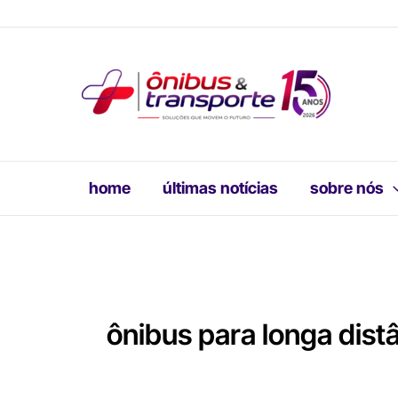
Ir
para
o
conteúdo
home
últimas notícias
sobre nós
ônibus para longa dist