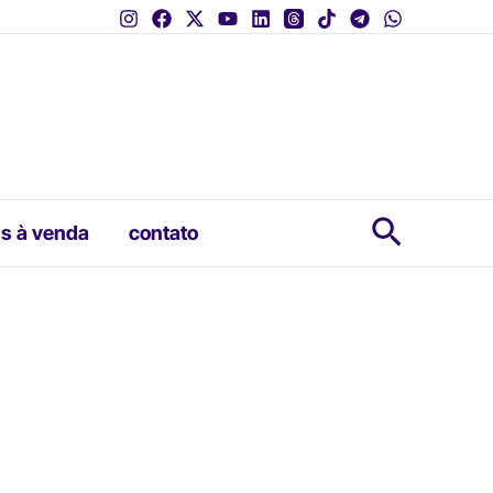
Pesquis
s à venda
contato