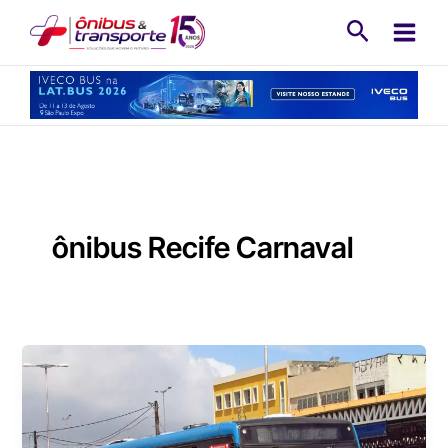
Ir
Pesquisa
para
o
conteúdo
ônibus Recife Carnaval