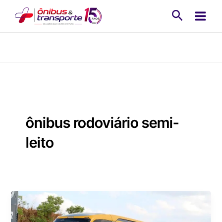
Ir
Pesquisa
para
o
conteúdo
ônibus rodoviário semi-
leito