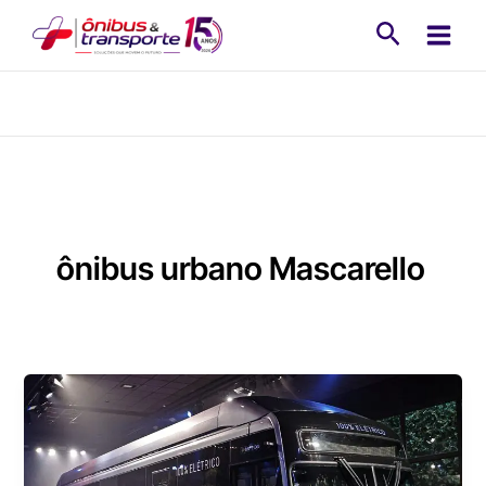
Ir
Pesquisa
para
o
conteúdo
ônibus urbano Mascarello