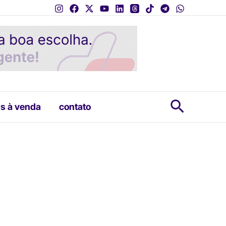
Pesquis
s à venda
contato