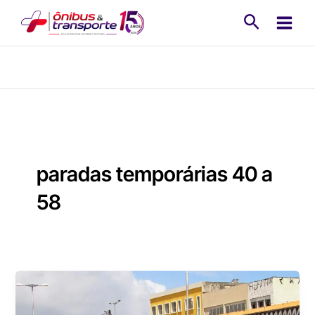
Ir
Pesquisa
para
o
conteúdo
paradas temporárias 40 a
58