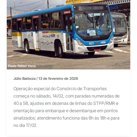
Júlio Barboza
/
13 de fevereiro de 2026
Operação especial do Consórcio de Transportes
começa no sábado, 14/02, com paradas numeradas de
40 a 58, ajustes em dezenas de linhas do STPP/RMR e
orientação para embarque e desembarque em pontos
sinalizados; atendimento funciona das 6h às 18h e para
no dia 17/02