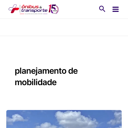
Ir
Pesquisa
para
o
conteúdo
planejamento de
mobilidade