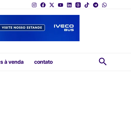
Pesquis
s à venda
contato