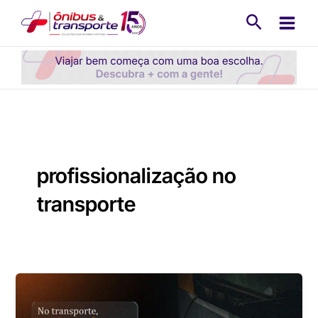
Ir
Pesquisa
para
o
conteúdo
profissionalização no
transporte