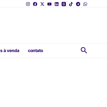
Pesquis
s à venda
contato