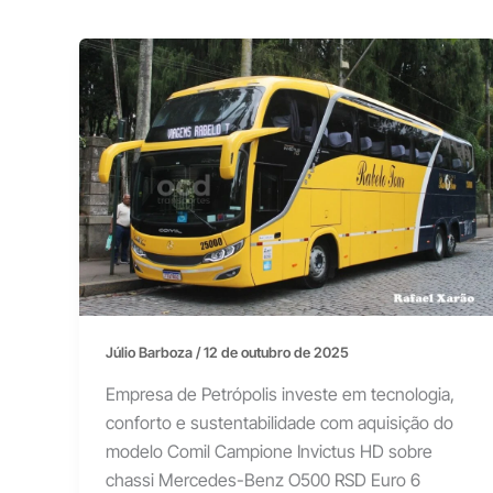
Júlio Barboza
/
12 de outubro de 2025
Empresa de Petrópolis investe em tecnologia,
conforto e sustentabilidade com aquisição do
modelo Comil Campione Invictus HD sobre
chassi Mercedes-Benz O500 RSD Euro 6