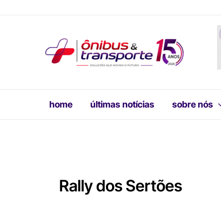
Ir
para
o
conteúdo
home
últimas notícias
sobre nós
Rally dos Sertões