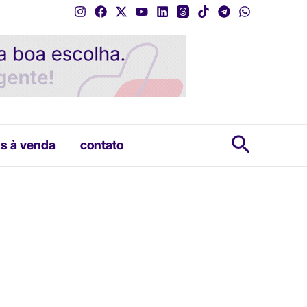
Pesquis
s à venda
contato