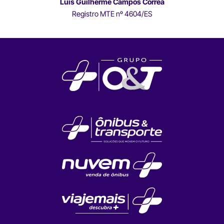
Luís Guilherme Campos Correa
Registro MTE nº 4604/ES