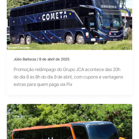
Júlio Barboza
/
8 de abril de 2025
Promoção relâmpago do Grupo JCA acontece das 20h
do dia 8 às 8h do dia 9 de abril, com cupons e vantagens
extras para quem paga via Pix