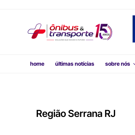
Ir
para
o
conteúdo
home
últimas notícias
sobre nós
Região Serrana RJ