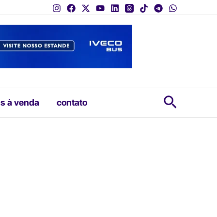
Pesquis
s à venda
contato