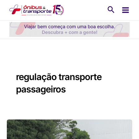
Ir
Pesquisa
para
o
conteúdo
regulação transporte
passageiros