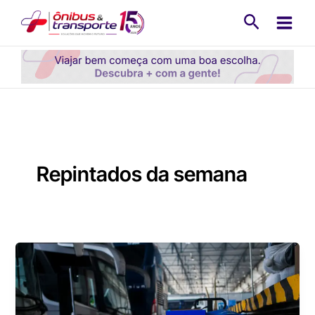
Ir
Pesquisa
para
o
conteúdo
Repintados da semana