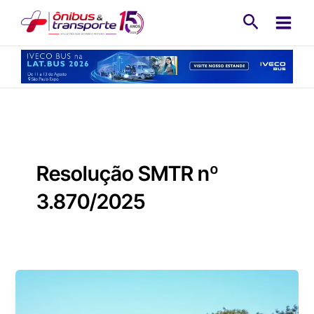
Ir
Pesquisa
para
o
conteúdo
Resolução SMTR nº
3.870/2025