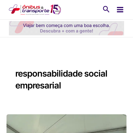
Ir
Pesquisa
para
o
conteúdo
responsabilidade social
empresarial