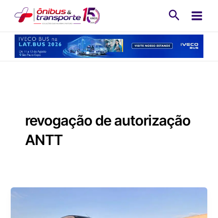
Ir
Pesquisa
para
o
conteúdo
revogação de autorização
ANTT