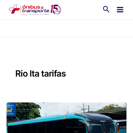
Ir
Pesquisa
para
o
conteúdo
Rio Ita tarifas