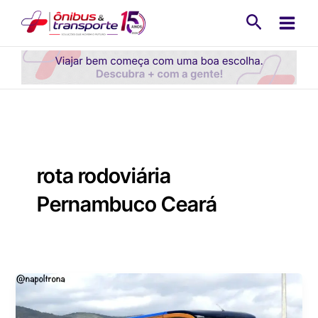
Ir
Pesquisa
para
o
conteúdo
rota rodoviária
Pernambuco Ceará