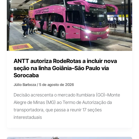
ANTT autoriza RodeRotas a incluir nova
seção na linha Goiânia–São Paulo via
Sorocaba
Júlio Barboza
/
5 de agosto de 2026
Decisão acrescenta o mercado Itumbiara (GO)–Monte
Alegre de Minas (MG) ao Termo de Autorização da
transportadora, que passa a reunir 17 seções
interestaduais