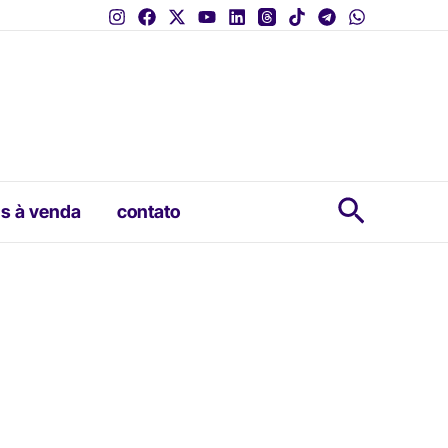
Pesquis
s à venda
contato