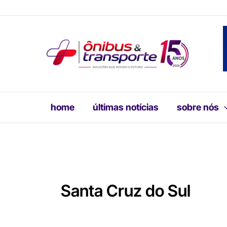
Ir
para
o
conteúdo
home
últimas notícias
sobre nós
Santa Cruz do Sul