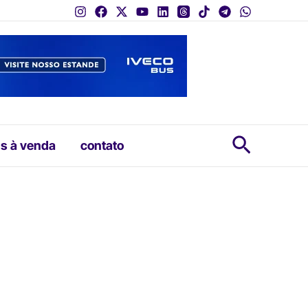
Pesquis
s à venda
contato