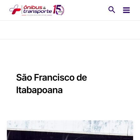
Ir
Pesquisa
para
o
conteúdo
São Francisco de
Itabapoana