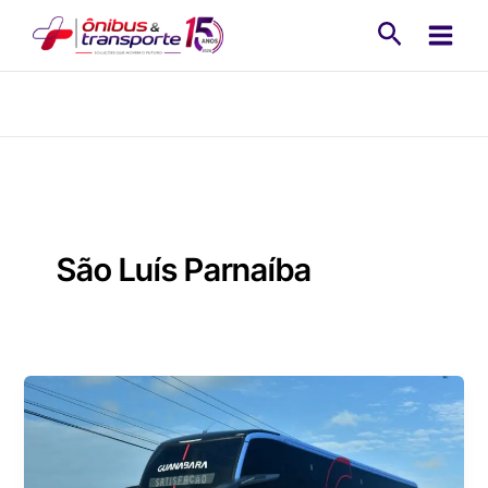
Ir
Pesquisa
para
o
conteúdo
São Luís Parnaíba