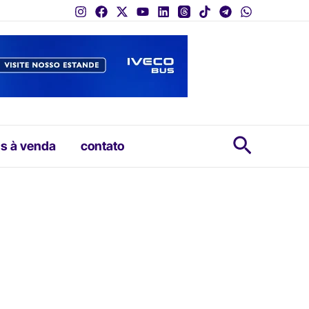
Pesquis
s à venda
contato