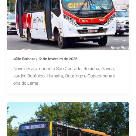
Júlio Barboza
/
12 de fevereiro de 2026
Novo serviço conecta São Conrado, Rocinha, Gávea,
Jardim Botânico, Humaitá, Botafogo e Copacabana à
orla do Leme