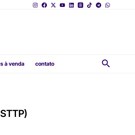
Pesquis
s à venda
contato
 (STTP)