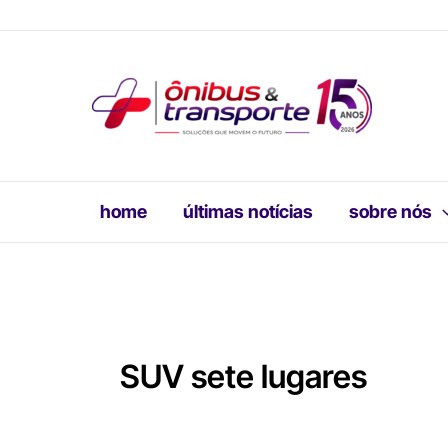
Ir
para
o
conteúdo
home
últimas notícias
sobre nós
SUV sete lugares