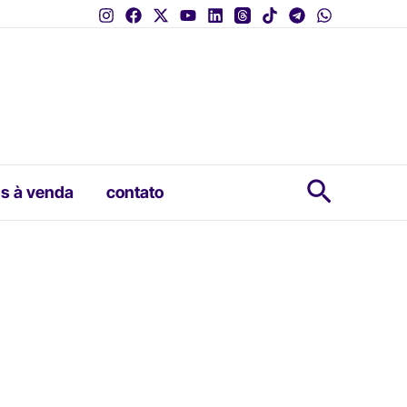
Pesquis
s à venda
contato