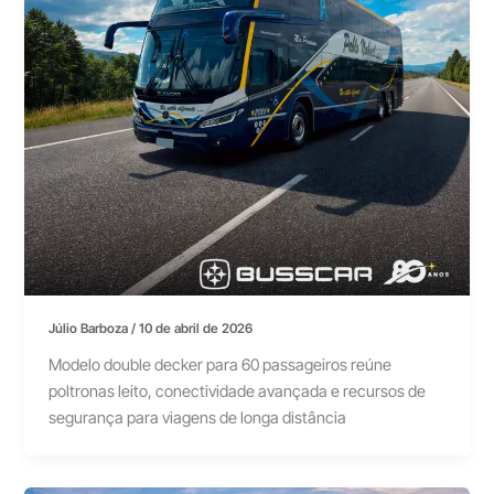
Júlio Barboza
/
10 de abril de 2026
Modelo double decker para 60 passageiros reúne
poltronas leito, conectividade avançada e recursos de
segurança para viagens de longa distância