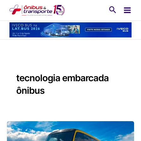
Ir
Pesquisa
para
o
conteúdo
tecnologia embarcada
ônibus