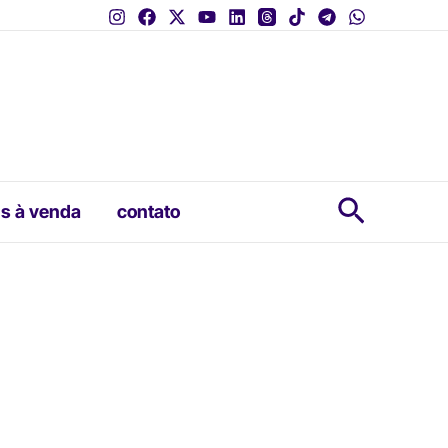
Pesquis
s à venda
contato