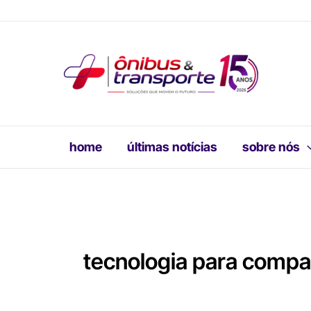
Ir
para
o
conteúdo
home
últimas notícias
sobre nós
tecnologia para compa