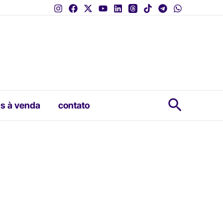
Pesquis
s à venda
contato