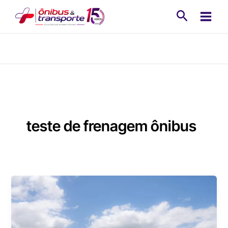
Ir
Pesquisa
para
o
conteúdo
teste de frenagem ônibus