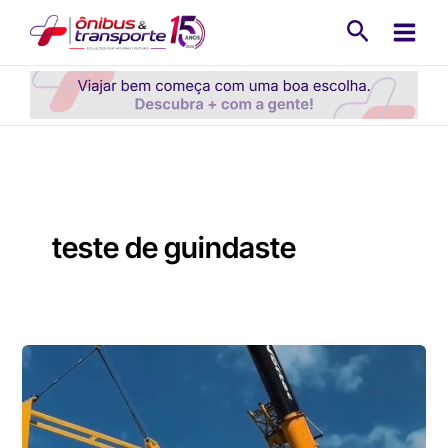
Ir
Pesquisa
para
o
conteúdo
teste de guindaste