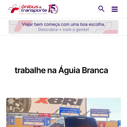
Ir
Pesquisa
para
o
conteúdo
trabalhe na Águia Branca