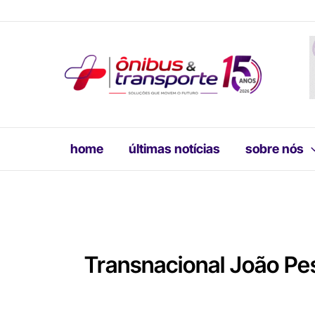
Ir
para
o
conteúdo
home
últimas notícias
sobre nós
Transnacional João Pe