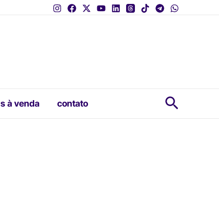
Pesquis
s à venda
contato