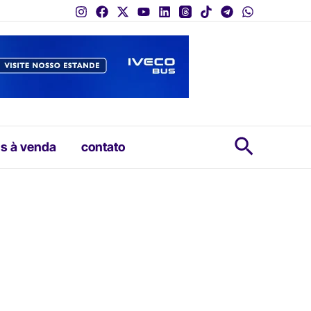
Pesquis
s à venda
contato