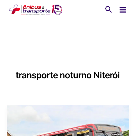
Ir
Pesquisa
para
o
conteúdo
transporte noturno Niterói