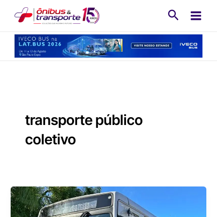
Ir
Pesquisa
para
o
conteúdo
transporte público
coletivo