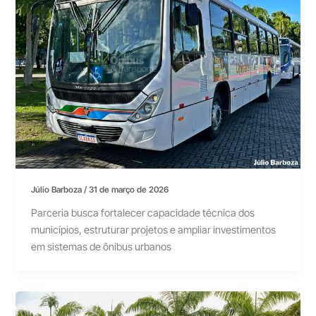
Júlio Barboza
/
31 de março de 2026
Parceria busca fortalecer capacidade técnica dos
municípios, estruturar projetos e ampliar investimentos
em sistemas de ônibus urbanos