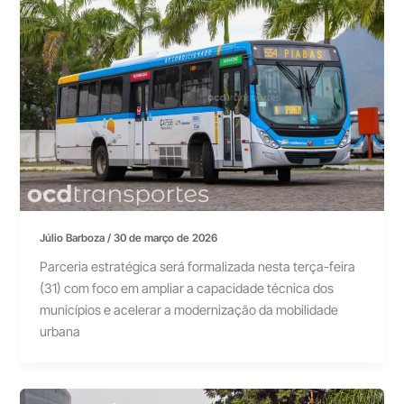
Júlio Barboza
/
30 de março de 2026
Parceria estratégica será formalizada nesta terça-feira
(31) com foco em ampliar a capacidade técnica dos
municípios e acelerar a modernização da mobilidade
urbana