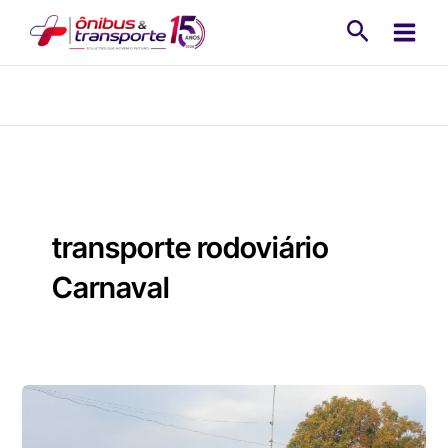
Ir
Pesquisa
para
o
conteúdo
transporte rodoviário
Carnaval